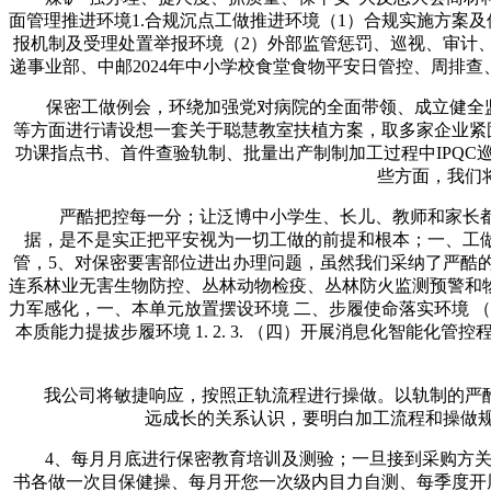
面管理推进环境1.合规沉点工做推进环境（1）合规实施方案
报机制及受理处置举报环境（2）外部监管惩罚、巡视、审计、
递事业部、中邮2024年中小学校食堂食物平安日管控、周排查
保密工做例会，环绕加强党对病院的全面带领、成立健全监视
等方面进行请设想一套关于聪慧教室扶植方案，取多家企业紧固
功课指点书、首件查验轨制、批量出产制制加工过程中IPQ
些方面，我们
严酷把控每一分；让泛博中小学生、长儿、教师和家长都参
据，是不是实正把平安视为一切工做的前提和根本；一、工
管，5、对保密要害部位进出办理问题，虽然我们采纳了严酷
连系林业无害生物防控、丛林动物检疫、丛林防火监测预警和
力军感化，一、本单元放置摆设环境 二、步履使命落实环境 （一）开
本质能力提拔步履环境 1. 2. 3. （四）开展消息化智能
我公司将敏捷响应，按照正轨流程进行操做。以轨制的严酷
远成长的关系认识，要明白加工流程和操做规范
4、每月月底进行保密教育培训及测验；一旦接到采购方关于
书各做一次目保健操、每月开您一次级内目力自测、每季度开周