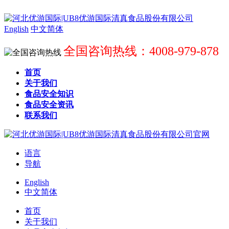
English
中文简体
全国咨询热线：4008-979-878
首页
关于我们
食品安全知识
食品安全资讯
联系我们
语言
导航
English
中文简体
首页
关于我们