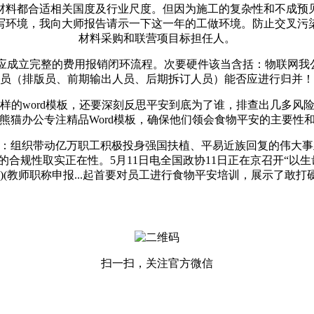
材料都合适相关国度及行业尺度。但因为施工的复杂性和不成预
写环境，我向大师报告请示一下这一年的工做环境。防止交叉污
材料采购和联营项目标担任人。
立完整的费用报销闭环流程。次要硬件该当含括：物联网我公
员（排版员、前期输出人员、后期拆订人员）能否应进行归并！
样的word模板，还要深刻反思平安到底为了谁，排查出几多风
熊猫办公专注精品Word模板，确保他们领会食物平安的主要性
织带动亿万职工积极投身强国扶植、平易近族回复的伟大事业
合规性取实正在性。5月11日电全国政协11日正在京召开“以
)(教师职称申报...起首要对员工进行食物平安培训，展示了敢
扫一扫，关注官方微信