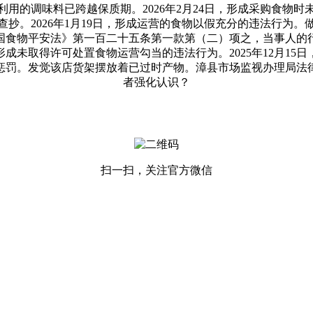
用的调味料已跨越保质期。2026年2月24日，形成采购食物
抄。2026年1月19日，形成运营的食物以假充分的违法行为
国食物平安法》第一百二十五条第一款第（二）项之，当事人的
成未取得许可处置食物运营勾当的违法行为。2025年12月15
惩罚。发觉该店货架摆放着已过时产物。漳县市场监视办理局法
者强化认识？
扫一扫，关注官方微信