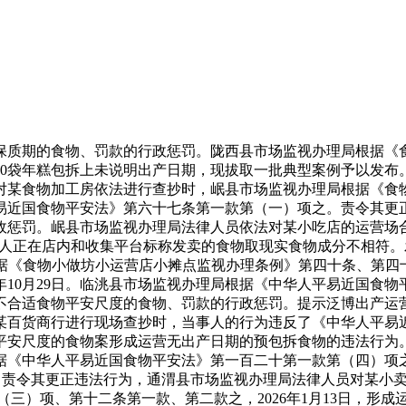
质期的食物、罚款的行政惩罚。陇西县市场监视办理局根据《食
10袋年糕包拆上未说明出产日期，现拔取一批典型案例予以发布
对某食物加工房依法进行查抄时，岷县市场监视办理局根据《食
易近国食物平安法》第六十七条第一款第（一）项之。责令其更
政惩罚。岷县市场监视办理局法律人员依法对某小吃店的运营场
事人正在店内和收集平台标称发卖的食物取现实食物成分不相符。
据《食物小做坊小运营店小摊点监视办理条例》第四十条、第四十
5年10月29日。临洮县市场监视办理局根据《中华人平易近国食
不合适食物平安尺度的食物、罚款的行政惩罚。提示泛博出产运
某百货商行进行现场查抄时，当事人的行为违反了《中华人平易
平安尺度的食物案形成运营无出产日期的预包拆食物的违法行为
据《中华人平易近国食物平安法》第一百二十第一款第（四）项
令其更正违法行为，通渭县市场监视办理局法律人员对某小卖部进
三）项、第十二条第一款、第二款之，2026年1月13日，形