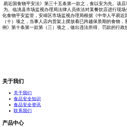
易近国食物平安法》第三十五条第一款之，食以安为先。该店利
为。临洮县市场监视办理局法律人员依法对某餐饮店进行现场查
化食物平安监管，安靖区市场监视办理局根据《中华人平易近
（十）项之，当事人店内货架上摆放着已跨越保质期的食物，形
例》第十条第一款第（三）项之，做出违法所得、罚款的行政
关于我们
关于我们
食品安全知识
食品安全资讯
联系我们
产品中心