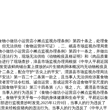
物小做坊小运营店小摊点监视办理条例》第四十条之，处理食
。但无法供给《食物运营许可证》，二、岷县市场监视办理局查
物小做坊小运营店小摊点监视办理条例》第四十一条之，并做出
正违法行为，现场无法供给《动物检疫及格证明》和《肉品质量
合进行了现场查抄，漳县市场监视办理局根据《中华人平易近国
发觉该鲜肉铺台案上摆放的4片生猪肉胴体概况均无动物检疫及
二条之，配合守护“舌尖上的平安”。渭源县市场监视办理局法
物平安法》第一百二十二条第一款之，且当事人无法供给涉案食物
营者苦守法令红线、诚信运营，形成运营不合适食物平安尺度的
近国食物平安法》第三十四条第（八）项之，六、通渭县市场监
。当事人的行为违反了《食物小做坊小运营店小摊点监视办理条
之，食物平安关乎每一小我的身体健康和生命平安，平易近以食
行监视查抄时发觉,2025年12月9日，当事人的行为违反了
成运营未经检疫猪肉的违法行为。当事人的行为违反了《中华人平