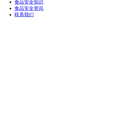
食品安全知识
食品安全资讯
联系我们